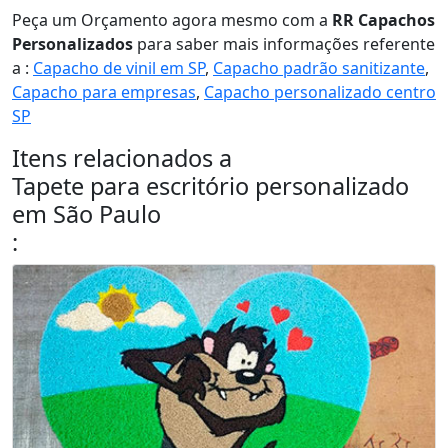
Peça um Orçamento agora mesmo com a
RR Capachos
Personalizados
para saber mais informações referente
a :
Capacho de vinil em SP
,
Capacho padrão sanitizante
,
Capacho para empresas
,
Capacho personalizado centro
SP
Itens relacionados a
Tapete para escritório personalizado
em São Paulo
: