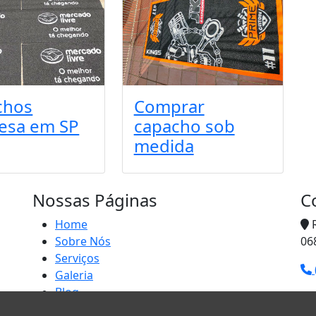
chos
Comprar
esa em SP
capacho sob
medida
Nossas Páginas
C
Home
R
Sobre Nós
06
Serviços
Galeria
Blog
Contato