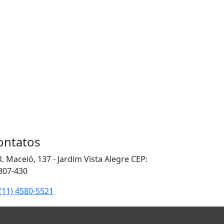
ontatos
. Maceió, 137 - Jardim Vista Alegre CEP:
807-430
(11) 4580-5521
(11) 97262-9343