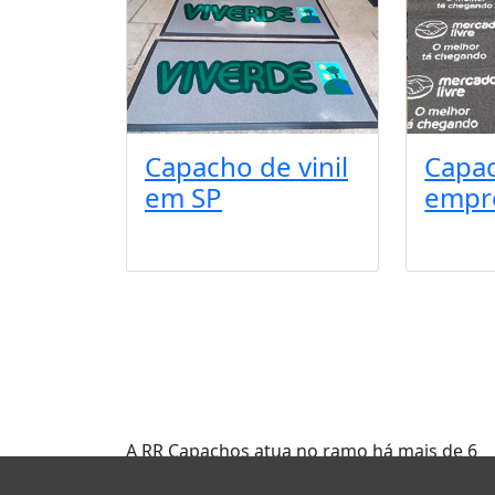
Capacho de vinil
Capa
em SP
empr
A RR Capachos atua no ramo há mais de 6
anos, oferecendo o que há de melhor no