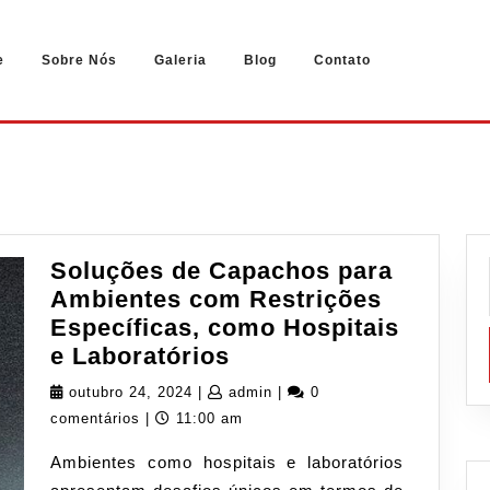
e
Sobre Nós
Galeria
Blog
Contato
Soluções de Capachos para
Ambientes com Restrições
Específicas, como Hospitais
Soluções
e Laboratórios
de
outubro
admin
outubro 24, 2024
|
admin
|
0
Capachos
24,
comentários
|
11:00 am
para
2024
Ambientes como hospitais e laboratórios
Ambientes