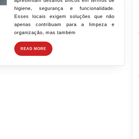
apresentam desafios únicos em termos de
com
higiene, segurança e funcionalidade.
Restrições
Esses locais exigem soluções que não
Específicas,
apenas contribuam para a limpeza e
como
organização, mas também
Hospitais
e
READ
READ MORE
Laboratórios
MORE