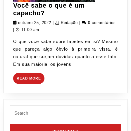
Você sabe o que é um
Você
capacho?
sabe
outubro
Redação
outubro 25, 2022
|
Redação
|
0 comentários
o
25,
|
11:00 am
que
2022
O que você sabe sobre tapetes em si? Mesmo
é
que pareça algo óbvio à primeira vista, é
um
natural que surjam dúvidas quanto a esse fato.
capacho?
Em sua maioria, os jovens
READ
READ MORE
MORE
Search
for: