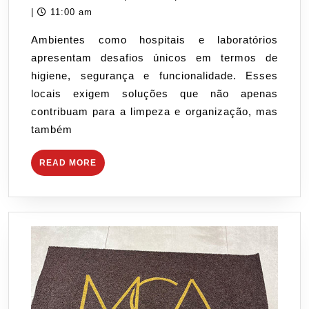
Capachos
24,
|
11:00 am
para
2024
Ambientes como hospitais e laboratórios
Ambientes
apresentam desafios únicos em termos de
com
higiene, segurança e funcionalidade. Esses
Restrições
locais exigem soluções que não apenas
Específicas,
contribuam para a limpeza e organização, mas
como
também
Hospitais
e
READ
READ MORE
Laboratórios
MORE