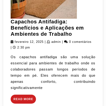
Capachos Antifadiga:
Benefícios e Aplicações em
Capachos
Ambientes de Trabalho
Antifadiga:
fevereiro
admin
fevereiro 12, 2025
|
admin
|
0 comentários
Benefícios
12,
|
2:30 pm
e
2025
Os capachos antifadiga são uma solução
Aplicações
essencial para ambientes de trabalho onde os
em
colaboradores passam longos períodos de
Ambientes
tempo em pé. Eles oferecem mais do que
de
apenas conforto, contribuindo
Trabalho
significativamente
READ
READ MORE
MORE