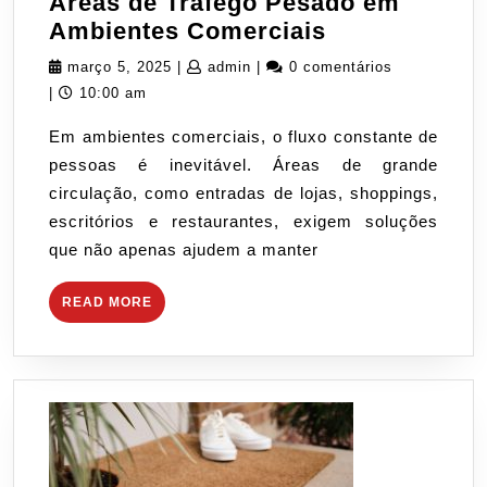
Áreas de Tráfego Pesado em
Como
Ambientes Comerciais
Escolher
março
admin
março 5, 2025
|
admin
|
0 comentários
Capachos
5,
|
10:00 am
para
2025
Em ambientes comerciais, o fluxo constante de
Áreas
pessoas é inevitável. Áreas de grande
de
circulação, como entradas de lojas, shoppings,
Tráfego
escritórios e restaurantes, exigem soluções
Pesado
que não apenas ajudem a manter
em
Ambientes
READ
READ MORE
Comerciais
MORE