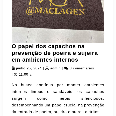
O papel dos capachos na
prevenção de poeira e sujeira
O
em ambientes internos
papel
junho
admin
junho 25, 2024
|
admin
|
0 comentários
dos
25,
|
11:00 am
capachos
2024
Na busca contínua por manter ambientes
na
internos limpos e saudáveis, os capachos
prevenção
surgem como heróis silenciosos,
de
desempenhando um papel crucial na prevenção
poeira
da entrada de poeira, sujeira e outros detritos.
e