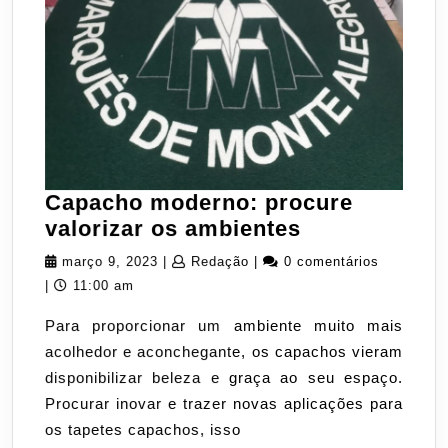
Capacho moderno: procure
Capacho
valorizar os ambientes
moderno:
março
Redação
março 9, 2023
|
Redação
|
0 comentários
procure
9,
|
11:00 am
valorizar
2023
Para proporcionar um ambiente muito mais
os
acolhedor e aconchegante, os capachos vieram
ambientes
disponibilizar beleza e graça ao seu espaço.
Procurar inovar e trazer novas aplicações para
os tapetes capachos, isso