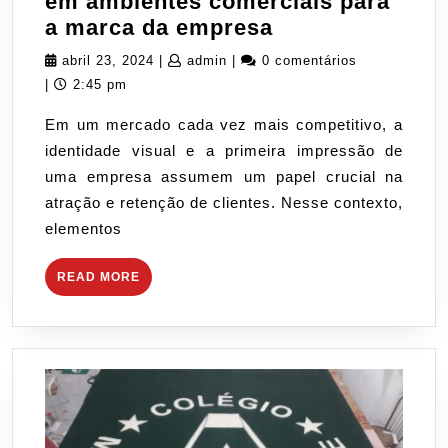
em ambientes comerciais para
A
a marca da empresa
importância
abril
admin
abril 23, 2024
|
admin
|
0 comentários
dos
23,
|
2:45 pm
capachos
2024
Em um mercado cada vez mais competitivo, a
em
identidade visual e a primeira impressão de
ambientes
uma empresa assumem um papel crucial na
comerciais
atração e retenção de clientes. Nesse contexto,
para
elementos
a
marca
READ
READ MORE
da
MORE
empresa