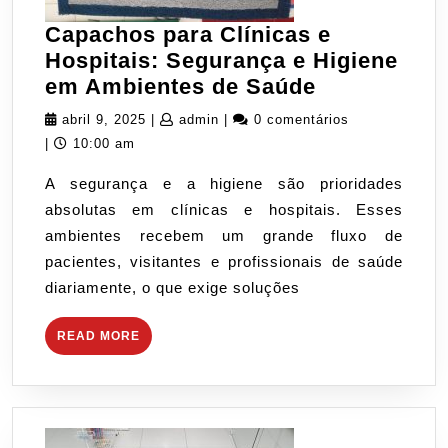
Capachos para Clínicas e
Hospitais: Segurança e Higiene
Capachos
em Ambientes de Saúde
para
abril
admin
abril 9, 2025
|
admin
|
0 comentários
Clínicas
9,
|
10:00 am
e
2025
A segurança e a higiene são prioridades
Hospitais:
absolutas em clínicas e hospitais. Esses
Segurança
ambientes recebem um grande fluxo de
e
pacientes, visitantes e profissionais de saúde
Higiene
diariamente, o que exige soluções
em
Ambientes
READ
READ MORE
de
MORE
Saúde