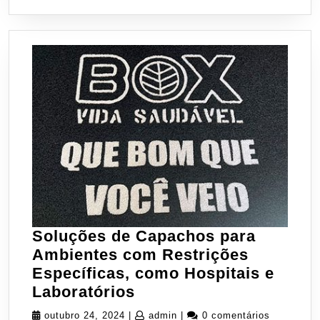
Soluções de Capachos para
Ambientes com Restrições
Específicas, como Hospitais e
Soluções
Laboratórios
de
outubro
admin
outubro 24, 2024
|
admin
|
0 comentários