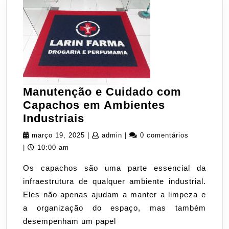
Manutenção e Cuidado com
Capachos em Ambientes
Manutenção
Industriais
e
março
admin
março 19, 2025
|
admin
|
0 comentários
Cuidado
19,
|
10:00 am
com
2025
Os capachos são uma parte essencial da
Capachos
infraestrutura de qualquer ambiente industrial.
em
Eles não apenas ajudam a manter a limpeza e
Ambientes
a organização do espaço, mas também
Industriais
desempenham um papel